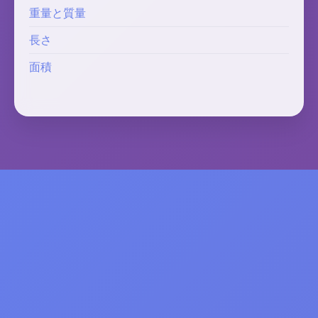
重量と質量
長さ
面積