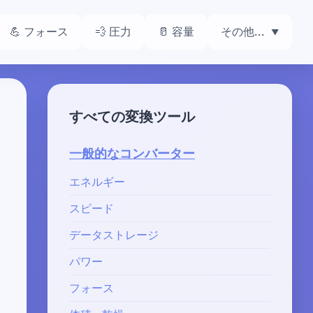
💪 フォース
💨 圧力
🥛 容量
その他...
すべての変換ツール
一般的なコンバーター
エネルギー
スピード
データストレージ
パワー
フォース