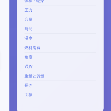
体積 - 乾燥
圧力
容量
時間
温度
燃料消費
角度
通貨
重量と質量
長さ
面積