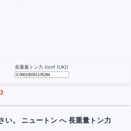
長重量トン力 (tonf (UK))
K)
い。 ニュートン へ 長重量トン力