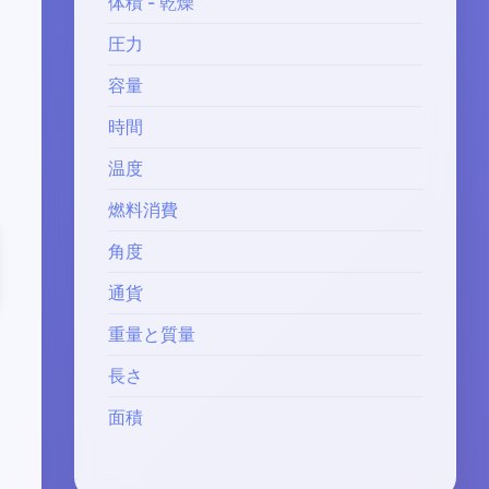
体積 - 乾燥
圧力
容量
時間
温度
燃料消費
角度
通貨
重量と質量
長さ
面積